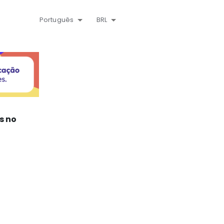
Português
BRL
s no