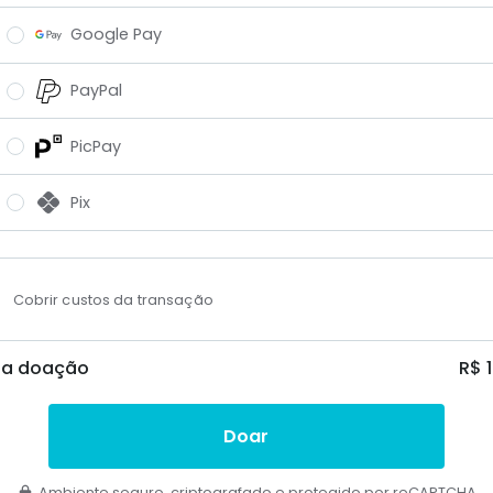
Google Pay
PayPal
PicPay
Pix
Cobrir custos da transação
ua doação
R$ 
Doar
Ambiente seguro, criptografado e protegido por reCAPTCHA