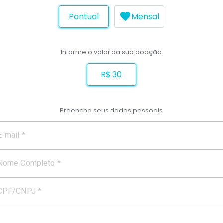
Pontual
Mensal
Informe o valor da sua doação
R$ 30
Preencha seus dados pessoais
E-mail *
Nome Completo *
CPF/CNPJ *