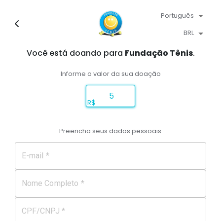
Português
BRL
Você está doando para
Fundação Tênis
.
Informe o valor da sua doação
R$
Preencha seus dados pessoais
E-mail *
Nome Completo *
CPF/CNPJ *