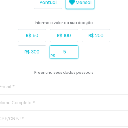
Pontual
Mensal
Informe o valor da sua doação
R$ 50
R$ 100
R$ 200
R$ 300
R$
Preencha seus dados pessoais
E-mail *
Nome Completo *
CPF/CNPJ *