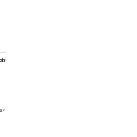
is
so
e